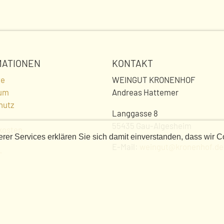
MATIONEN
KONTAKT
te
WEINGUT KRONENHOF
um
Andreas Hattemer
hutz
Langgasse 8
55435 Gau-Algesheim
kosten
er Services erklären Sie sich damit einverstanden, dass wir C
f
E-Mail:
weingut@kronenhof.de
ilegung
Telefon:
06725 95703
Web:
www.kronenhof.de
Programm
Unsere Öffnungszeiten:
Freitags von 13 bis 18 Uhr, sam
rag widerrufen
10 bis 13 Uhr. Zu anderen Zeite