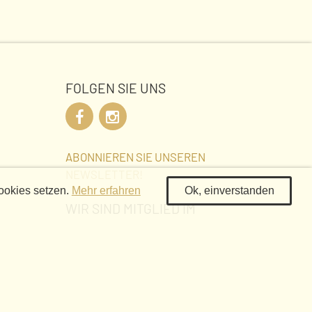
FOLGEN SIE UNS
ABONNIEREN SIE UNSEREN
NEWSLETTER!
ookies setzen.
Mehr erfahren
Ok, einverstanden
WIR SIND MITGLIED IM
BUNDESVERBAND
ÖKOLOGISCHER WEINBAU (DE-
ÖKO 039):
stags von
n nach