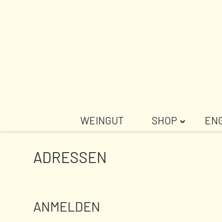
Weiter
zum
Inhalt
WEINGUT
SHOP
EN
ˇ
ADRESSEN
ANMELDEN