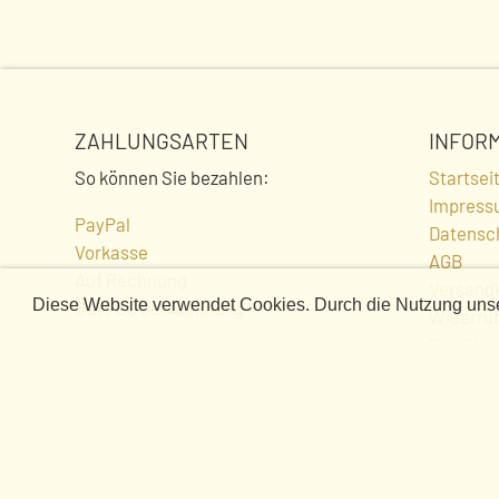
ZAHLUNGSARTEN
INFOR
So können Sie bezahlen:
Startsei
Impress
PayPal
Datensc
Vorkasse
AGB
Auf Rechnung
Versand
Diese Website verwendet Cookies. Durch die Nutzung unser
Bar /EC bei Abholung
COOKIE-
Widerru
Streitbe
HINWEIS
Kontakt
EULLE 
Vert