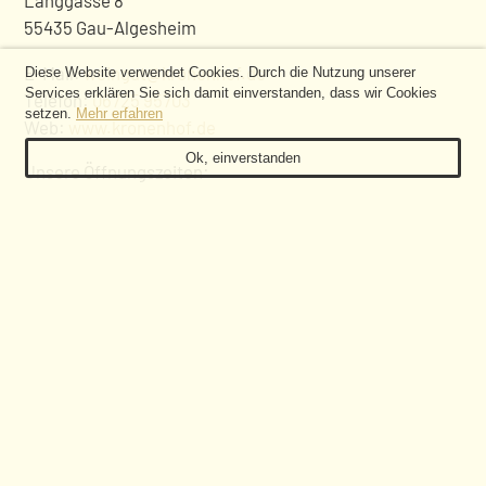
55435 Gau-Algesheim
COOKIE-
E-Mail:
weingut@kronenhof.de
Diese Website verwendet Cookies. Durch die Nutzung unserer
Services erklären Sie sich damit einverstanden, dass wir Cookies
HINWEIS
Telefon:
06725 95703
setzen.
Mehr erfahren
Web:
www.kronenhof.de
Ok, einverstanden
Unsere Öffnungszeiten:
Freitags von 13 bis 18 Uhr, samstags von 10 bis 13 Uhr. Zu
anderen Zeiten nach Vereinbarung.
FOLGEN SIE UNS
ABONNIEREN SIE UNSEREN NEWSLETTER!
WIR SIND MITGLIED IM BUNDESVERBAND