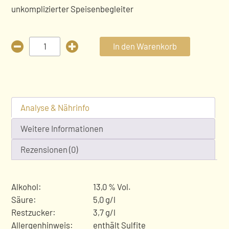
unkomplizierter Speisenbegleiter
Cuvée
In den Warenkorb
noir
Menge
Analyse & Nährinfo
Weitere Informationen
Rezensionen (0)
Alkohol:
13,0 % Vol.
Säure:
5,0 g/l
Restzucker:
3,7 g/l
Allergenhinweis:
enthält Sulfite