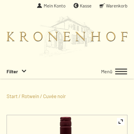
Weiter
Mein Konto
Kasse
Warenkorb
zum
Inhalt
Filter
Menü
Start
/
Rotwein
/ Cuvée noir