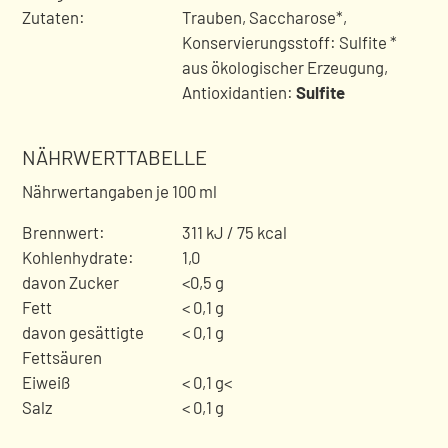
Zutaten:
Trauben, Saccharose*,
Konservierungsstoff: Sulfite *
aus ökologischer Erzeugung
,
Antioxidantien:
Sulfite
NÄHRWERTTABELLE
Nährwertangaben je 100 ml
Brennwert:
311 kJ / 75 kcal
Kohlenhydrate:
1,0
davon Zucker
<0,5 g
Fett
< 0,1 g
davon gesättigte
< 0,1 g
Fettsäuren
Eiweiß
< 0,1 g<
Salz
< 0,1 g