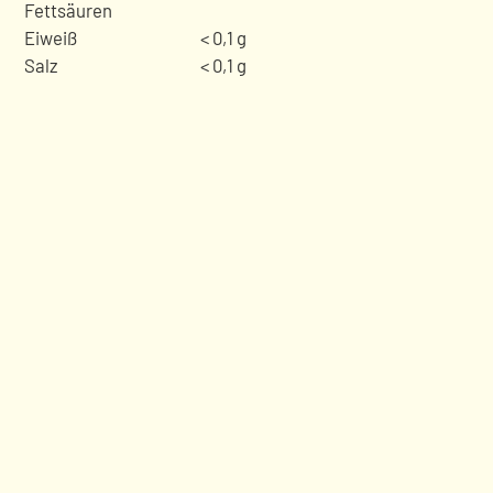
Fettsäuren
Eiweiß
< 0,1 g
Salz
< 0,1 g