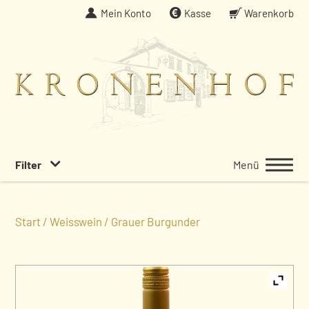
Weiter
Mein Konto
Kasse
Warenkorb
zum
Inhalt
Filter
Menü
Start
/
Weisswein
/ Grauer Burgunder