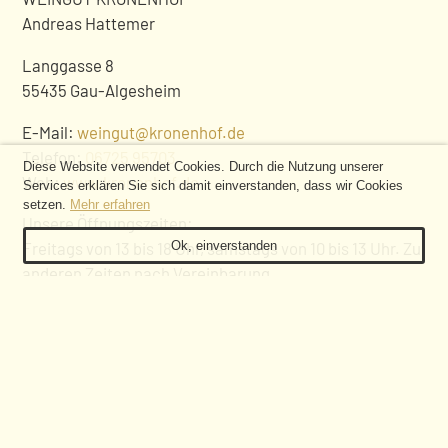
Andreas Hattemer
Langgasse 8
55435 Gau-Algesheim
E-Mail:
weingut@kronenhof.de
Telefon:
06725 95703
COOKIE-
Diese Website verwendet Cookies. Durch die Nutzung unserer
Web:
www.kronenhof.de
Services erklären Sie sich damit einverstanden, dass wir Cookies
HINWEIS
setzen.
Mehr erfahren
Unsere Öffnungszeiten:
Ok, einverstanden
Freitags von 13 bis 18 Uhr, samstags von 10 bis 13 Uhr. Zu
anderen Zeiten nach Vereinbarung.
FOLGEN SIE UNS