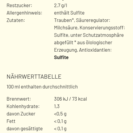
Restzucker:
2,7 g/l
Allergenhinweis:
enthält Sulfite
Zutaten:
Trauben*, Säureregulator:
Milchsäure, Konservierungsstoff:
Sulfite, unter Schutzatmosphäre
abgefüllt * aus ölologischer
Erzeugung
, Antioxidantien:
Sulfite
NÄHRWERTTABELLE
100 ml enthalten durchschnittlich
Brennwert:
306 kJ / 73 kcal
Kohlenhydrate:
1,3
davon Zucker
<0,5 g
Fett
< 0,1 g
davon gesättigte
< 0,1 g