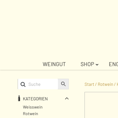
Weiter
zum
Inhalt
WEINGUT
SHOP
EN
ˇ
Start
/
Rotwein
/ 
KATEGORIEN
Weisswein
Rotwein