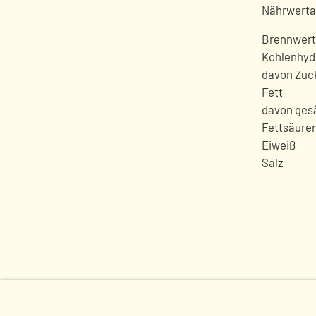
Nährwerta
Brennwert
Kohlenhyd
davon Zuc
Fett
davon gesä
Fettsäure
Eiweiß
Salz