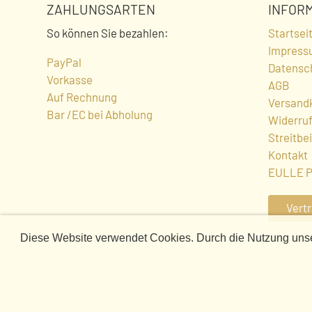
ZAHLUNGSARTEN
INFOR
So können Sie bezahlen:
Startsei
Impress
PayPal
Datensc
Vorkasse
AGB
Auf Rechnung
Versand
Bar /EC bei Abholung
Widerru
Streitbe
Kontakt
EULLE 
Vert
Diese Website verwendet Cookies. Durch die Nutzung unser
COOKIE-
HINWEIS