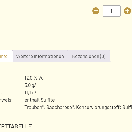
Kronenhof
Rotwein
Menge
info
Weitere Informationen
Rezensionen (0)
12,0 % Vol.
5,0 g/l
r:
11,1 g/l
nweis:
enthält Sulfite
Trauben*, Saccharose*, Konservierungsstoff: Sulf
RTTABELLE