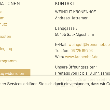
MATIONEN
KONTAKT
te
WEINGUT KRONENHOF
um
Andreas Hattemer
hutz
Langgasse 8
55435 Gau-Algesheim
kosten
f
E-Mail:
weingut@kronenhof.de
ilegung
Telefon:
06725 95703
Web:
www.kronenhof.de
Programm
Unsere Öffnungszeiten:
Freitags von 13 bis 18 Uhr, sam
rag widerrufen
10 bis 13 Uhr. Zu anderen Zeite
er Services erklären Sie sich damit einverstanden, dass wir C
Vereinbarung.