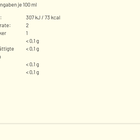
ngaben je 100 ml
:
307 kJ / 73 kcal
rate:
2
ker
1
< 0,1 g
ttigte
< 0,1 g
n
< 0,1 g
< 0,1 g