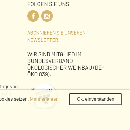
FOLGEN SIE UNS
ABONNIEREN SIE UNSEREN
NEWSLETTER!
WIR SIND MITGLIED IM
BUNDESVERBAND
ÖKOLOGISCHER WEINBAU (DE-
ÖKO 039):
stags von
n nach
ookies setzen.
Mehr erfahren
Ok, einverstanden