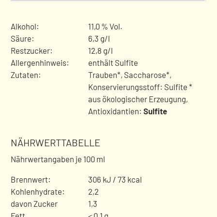
Alkohol:
11,0 % Vol.
Säure:
6,3 g/l
Restzucker:
12,8 g/l
Allergenhinweis:
enthält Sulfite
Zutaten:
Trauben*, Saccharose*,
Konservierungsstoff: Sulfite *
aus ökologischer Erzeugung
,
Antioxidantien:
Sulfite
NÄHRWERTTABELLE
Nährwertangaben je 100 ml
Brennwert:
306 kJ / 73 kcal
Kohlenhydrate:
2,2
davon Zucker
1,3
Fett
< 0,1 g