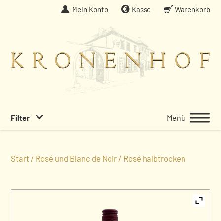
Weiter
Mein Konto
Kasse
Warenkorb
zum
Inhalt
Filter
Menü
Start
/
Rosé und Blanc de Noir
/ Rosé halbtrocken