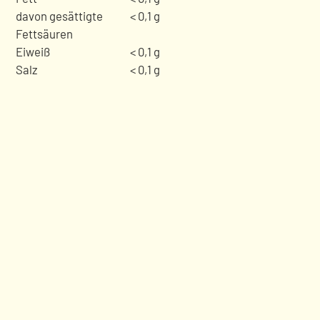
davon gesättigte
< 0,1 g
Fettsäuren
Eiweiß
< 0,1 g
Salz
< 0,1 g