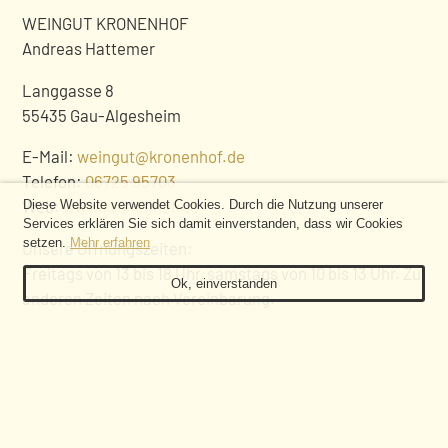
WEINGUT KRONENHOF
Andreas Hattemer
Langgasse 8
55435 Gau-Algesheim
E-Mail:
weingut@kronenhof.de
Telefon:
06725 95703
COOKIE-
Web:
www.kronenhof.de
Diese Website verwendet Cookies. Durch die Nutzung unserer
Services erklären Sie sich damit einverstanden, dass wir Cookies
HINWEIS
setzen.
Mehr erfahren
Unsere Öffnungszeiten:
Freitags von 13 bis 18 Uhr, samstags von 10 bis 13 Uhr. Zu
Ok, einverstanden
anderen Zeiten nach Vereinbarung.
FOLGEN SIE UNS