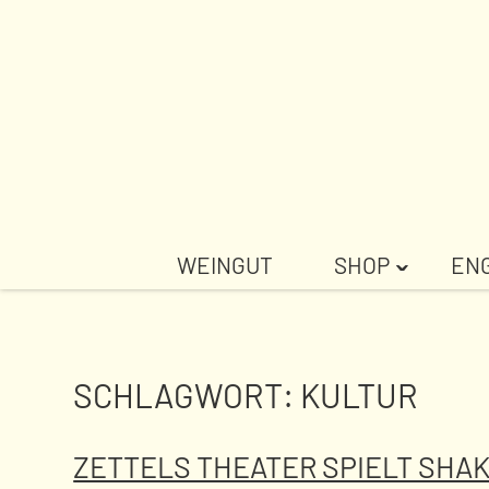
Weiter
zum
Inhalt
WEINGUT
SHOP
EN
ˇ
SCHLAGWORT:
KULTUR
ZETTELS THEATER SPIELT SHA