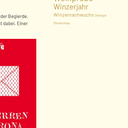
Winzerjahr
Winzernachwuchs
nder Begierde,
Ökologie
st dabei. Einer
Ökoweinbau