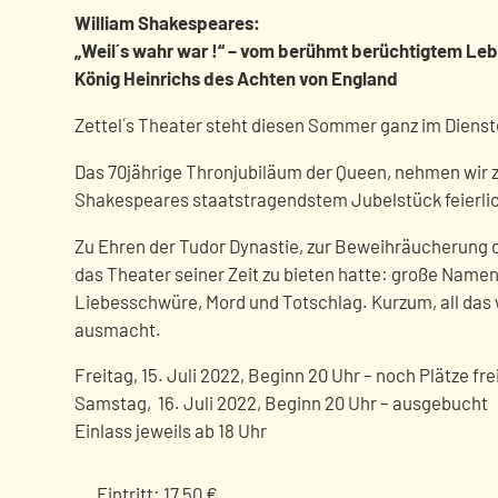
William Shakespeares:
„Weil´s wahr war !“ – vom berühmt berüchtigtem Le
König Heinrichs des Achten von England
Zettel´s Theater steht diesen Sommer ganz im Dienste
Das 70jährige Thronjubiläum der Queen, nehmen wir 
Shakespeares staatstragendstem Jubelstück feierli
Zu Ehren der Tudor Dynastie, zur Beweihräucherung der
das Theater seiner Zeit zu bieten hatte: große Namen
Liebesschwüre, Mord und Totschlag. Kurzum, all da
ausmacht.
Freitag, 15. Juli 2022, Beginn 20 Uhr – noch Plätze fre
Samstag, 16. Juli 2022, Beginn 20 Uhr – ausgebucht
Einlass jeweils ab 18 Uhr
Eintritt: 17,50 €