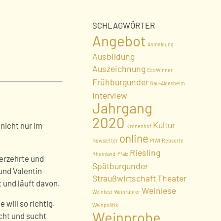
SCHLAGWÖRTER
Angebot
Anmeldung
Ausbildung
Auszeichnung
EcoWinner
Frühburgunder
Gau-Algesheim
Interview
Jahrgang
2020
Kultur
nicht nur im
Kronenhof
online
Newsletter
PIWI
Rebsorte
Riesling
Rheinland-Pfalz
verzehrte und
Spätburgunder
und Valentin
Straußwirtschaft
Theater
 und läuft davon.
Weinlese
Weinfest
Weinführer
 will so richtig.
Weinpolitik
Weinprobe
icht und sucht