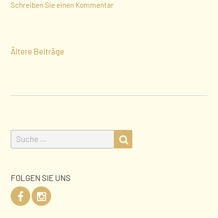
Schreiben Sie einen Kommentar
BEITRAGSNAVIGATION
Ältere Beiträge
Suche
Suche
nach:
FOLGEN SIE UNS