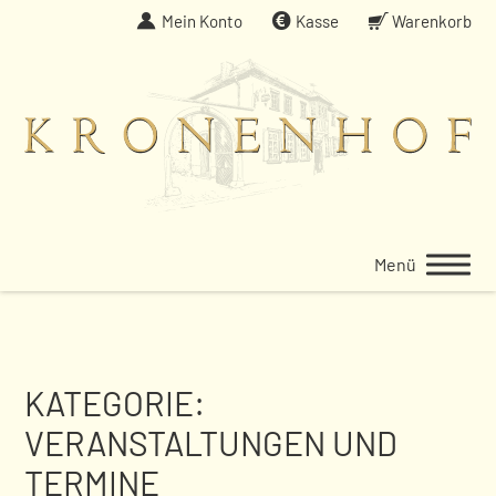
Weiter
Mein Konto
Kasse
Warenkorb
zum
Inhalt
Menü
KATEGORIE:
VERANSTALTUNGEN UND
TERMINE