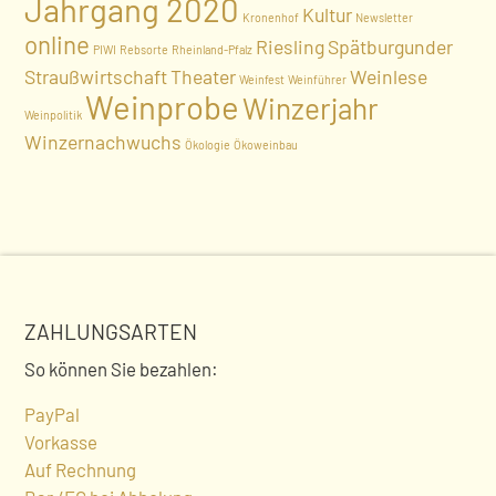
Jahrgang 2020
Kultur
Kronenhof
Newsletter
online
Riesling
Spätburgunder
PIWI
Rebsorte
Rheinland-Pfalz
Straußwirtschaft
Theater
Weinlese
Weinfest
Weinführer
Weinprobe
Winzerjahr
Weinpolitik
Winzernachwuchs
Ökologie
Ökoweinbau
ZAHLUNGSARTEN
So können Sie bezahlen:
PayPal
Vorkasse
Auf Rechnung